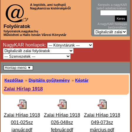
A legtöbb, ami tudható
Keresés a nagyKAR
Nagykanizsa kistérségéről
belső adatbázisában:
A nagyKAR honlapjai
Folyóiratok
betűrendben:
folyoiratok.nagykar.hu
Működteti a Halis István Városi Könyvtár
NagyKAR honlapok:
Honlap menü ▼
Kezdőlap
»
Digitális gyűjtemény
»
Képtár
Zalai Hírlap 1918
Zalai Hírlap 1918
Zalai Hírlap 1918
Zalai Hírlap 1918
001-025sz
026-048sz
049-073sz
január.pdf
február.pdf
március.pdf