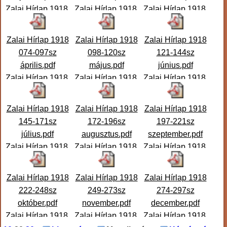
Zalai Hírlap 1918.
Zalai Hírlap 1918.
Zalai Hírlap 1918.
001-025. szám
026-048. szám
049-073. szám
január Társadalmi
február
március
Zalai Hírlap 1918
Zalai Hírlap 1918
Zalai Hírlap 1918
és
...
Társadalmi és
...
Társadalmi és
...
074-097sz
098-120sz
121-144sz
április.pdf
május.pdf
június.pdf
Zalai Hírlap 1918.
Zalai Hírlap 1918.
Zalai Hírlap 1918.
074-097. szám
098-120. szám
121-144. szám
április Társadalmi
május Társadalmi
június Társadalmi
Zalai Hírlap 1918
Zalai Hírlap 1918
Zalai Hírlap 1918
és
...
és k
...
és
...
145-171sz
172-196sz
197-221sz
július.pdf
augusztus.pdf
szeptember.pdf
Zalai Hírlap 1918.
Zalai Hírlap 1918.
Zalai Hírlap 1918.
145-171. szám
172-196. szám
197-221. szám
július Társadalmi
augusztus
szeptember
Zalai Hírlap 1918
Zalai Hírlap 1918
Zalai Hírlap 1918
és
...
Társadalmi é
...
Társadalmi é
...
222-248sz
249-273sz
274-297sz
október.pdf
november.pdf
december.pdf
Zalai Hírlap 1918.
Zalai Hírlap 1918.
Zalai Hírlap 1918.